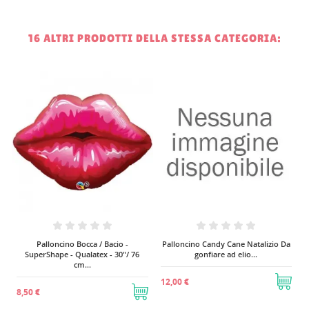
16 ALTRI PRODOTTI DELLA STESSA CATEGORIA:
Palloncino Compleanno
Geometrico a Piramide - UltraShape
-...
5
7,10 €
Palloncino Candy Cane Natalizio Da
gonfiare ad elio...
12,00 €