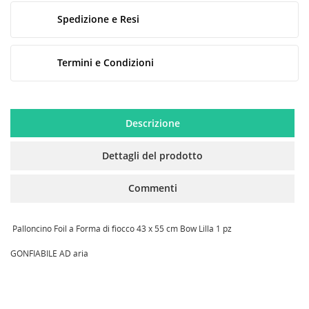
CREA LISTA DEI DESIDERI
Spedizione e Resi
ACCEDI
NOME LISTA DEI DESIDERI
Termini e Condizioni
MY WISHLISTS
Devi avere effettuato l'accesso per salvare dei prodotti
nella tua lista dei desideri.
Create new list
add_circle_outline
Descrizione
Annulla
Accedi
Annulla
Crea lista dei desideri
Dettagli del prodotto
Commenti
Palloncino Foil a Forma di fiocco 43 x 55 cm Bow Lilla 1 pz
GONFIABILE AD aria