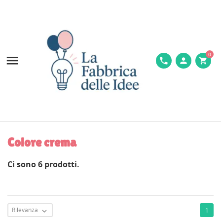
0

phone
person
shopping_cart
Colore crema
Ci sono 6 prodotti.
Rilevanza
1
