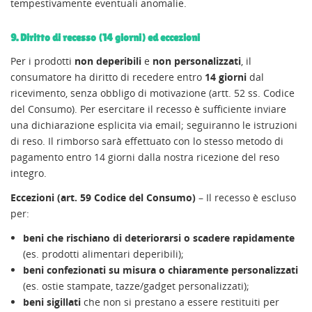
tempestivamente eventuali anomalie.
9. Diritto di recesso (14 giorni) ed eccezioni
Per i prodotti
non deperibili
e
non personalizzati
, il
consumatore ha diritto di recedere entro
14 giorni
dal
ricevimento, senza obbligo di motivazione (artt. 52 ss. Codice
del Consumo). Per esercitare il recesso è sufficiente inviare
una dichiarazione esplicita via email; seguiranno le istruzioni
di reso. Il rimborso sarà effettuato con lo stesso metodo di
pagamento entro 14 giorni dalla nostra ricezione del reso
integro.
Eccezioni (art. 59 Codice del Consumo)
– Il recesso è escluso
per:
beni che rischiano di deteriorarsi o scadere rapidamente
(es. prodotti alimentari deperibili);
beni confezionati su misura o chiaramente personalizzati
CREA LISTA DEI DESIDERI
(es. ostie stampate, tazze/gadget personalizzati);
ACCEDI
((MODALTITLE))
beni sigillati
che non si prestano a essere restituiti per