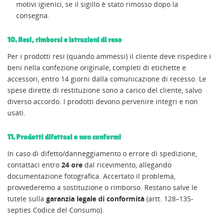
motivi igienici, se il sigillo è stato rimosso dopo la
NOME LISTA DEI DESIDERI
MY WISHLISTS
Devi avere effettuato l'accesso per salvare dei prodotti
consegna.
((confirmMessage))
nella tua lista dei desideri.
Create new list
add_circle_outline
10. Resi, rimborsi e istruzioni di reso
((cancelText))
((modalDeleteText))
Per i prodotti resi (quando ammessi) il cliente deve rispedire i
Annulla
Accedi
Annulla
Crea lista dei desideri
beni nella confezione originale, completi di etichette e
accessori, entro 14 giorni dalla comunicazione di recesso. Le
spese dirette di restituzione sono a carico del cliente, salvo
diverso accordo. I prodotti devono pervenire integri e non
usati.
11. Prodotti difettosi o non conformi
In caso di difetto/danneggiamento o errore di spedizione,
contattaci entro
24 ore
dal ricevimento, allegando
documentazione fotografica. Accertato il problema,
provvederemo a sostituzione o rimborso. Restano salve le
tutele sulla
garanzia legale di conformità
(artt. 128–135-
septies Codice del Consumo).