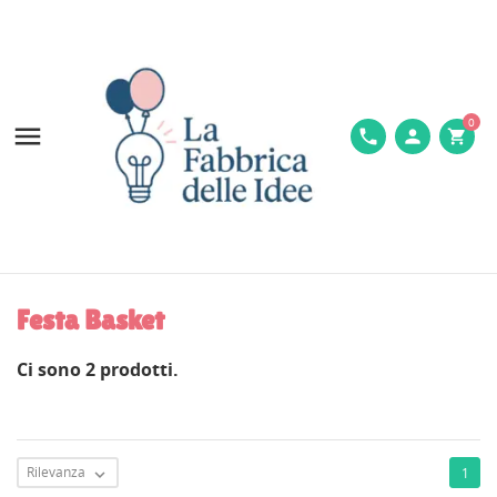
0

phone
person
shopping_cart
Festa Basket
Ci sono 2 prodotti.
Rilevanza
1
