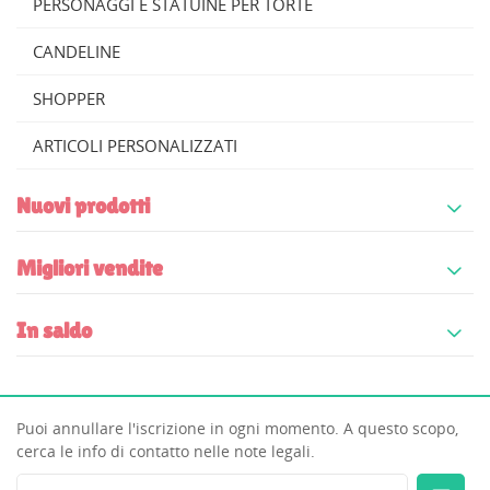
PERSONAGGI E STATUINE PER TORTE
nella tua lista dei desideri.
Create new list
add_circle_outline
CANDELINE
((cancelText))
((modalDeleteText))
Annulla
Accedi
SHOPPER
Annulla
Crea lista dei desideri
ARTICOLI PERSONALIZZATI
Nuovi prodotti
Migliori vendite
In saldo
Puoi annullare l'iscrizione in ogni momento. A questo scopo,
cerca le info di contatto nelle note legali.