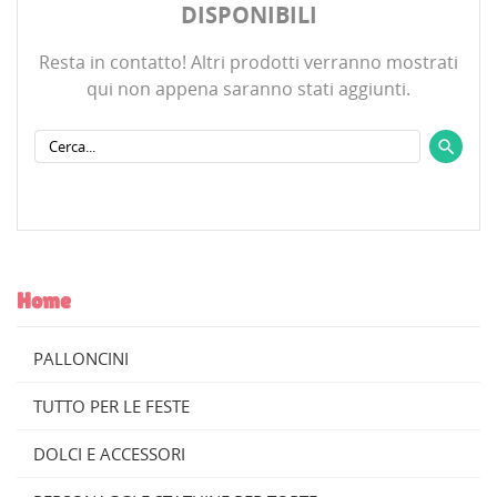
DISPONIBILI
Resta in contatto! Altri prodotti verranno mostrati
qui non appena saranno stati aggiunti.
Home
PALLONCINI
CREA LISTA DEI DESIDERI
TUTTO PER LE FESTE
ACCEDI
((MODALTITLE))
DOLCI E ACCESSORI
NOME LISTA DEI DESIDERI
MY WISHLISTS
Devi avere effettuato l'accesso per salvare dei prodotti
((confirmMessage))