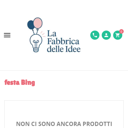
0

phone
person
shopping_cart
festa Bing
NON CI SONO ANCORA PRODOTTI