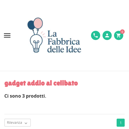
0

phone
person
shopping_cart
gadget addio al celibato
Ci sono 3 prodotti.
Rilevanza
1
