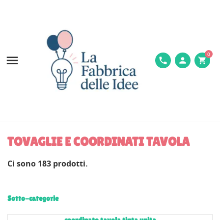
0

phone
person
shopping_cart
TOVAGLIE E COORDINATI TAVOLA
Ci sono 183 prodotti.
Sotto-categorie
coordinato tavola tinta unita