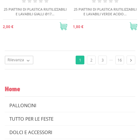
25 PIATTINI DI PLASTICA RIUTILIZZABILI
25 PIATTINI DI PLASTICA RIUTILIZZABILI
E LAVABILI GIALLI Ø17...
E LAVABILI VERDE ACIDO...
2,00 €
1,80 €
…
Rilevanza

1
2
3
16

Home
PALLONCINI
TUTTO PER LE FESTE
DOLCI E ACCESSORI