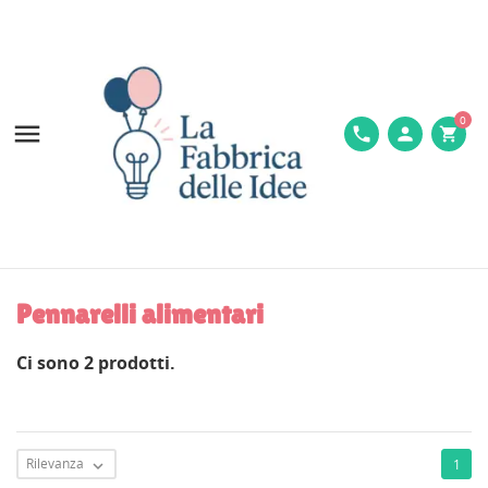
0

phone
person
shopping_cart
Pennarelli alimentari
Ci sono 2 prodotti.
Rilevanza
1
