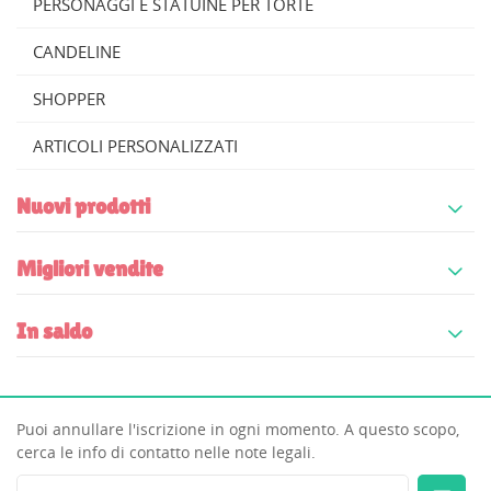
PERSONAGGI E STATUINE PER TORTE
nella tua lista dei desideri.
Create new list
add_circle_outline
CANDELINE
((cancelText))
((modalDeleteText))
Annulla
Accedi
SHOPPER
Annulla
Crea lista dei desideri
ARTICOLI PERSONALIZZATI
Nuovi prodotti
Migliori vendite
In saldo
Puoi annullare l'iscrizione in ogni momento. A questo scopo,
cerca le info di contatto nelle note legali.