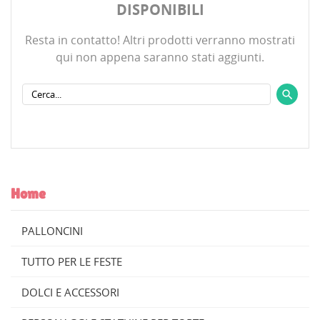
DISPONIBILI
Resta in contatto! Altri prodotti verranno mostrati
qui non appena saranno stati aggiunti.
Home
PALLONCINI
CREA LISTA DEI DESIDERI
TUTTO PER LE FESTE
ACCEDI
((MODALTITLE))
DOLCI E ACCESSORI
NOME LISTA DEI DESIDERI
MY WISHLISTS
Devi avere effettuato l'accesso per salvare dei prodotti
((confirmMessage))