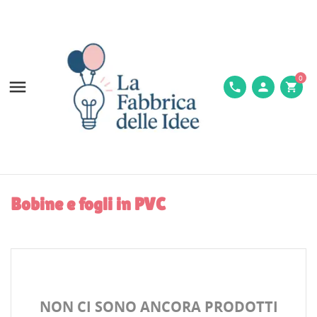
0

phone
person
shopping_cart
Bobine e fogli in PVC
NON CI SONO ANCORA PRODOTTI