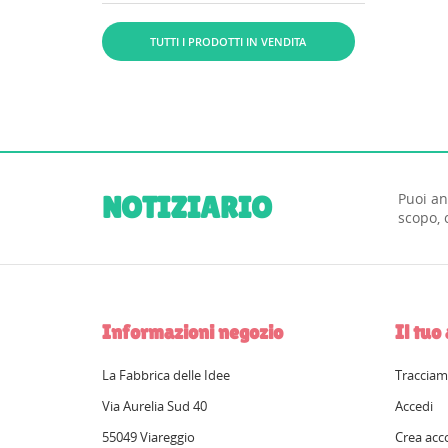
alimentare e inchiostri...
TUTTI I PRODOTTI IN VENDITA
Puoi an
NOTIZIARIO
scopo, 
Informazioni negozio
Il tuo
La Fabbrica delle Idee
Tracciam
Via Aurelia Sud 40
Accedi
55049 Viareggio
Crea acc