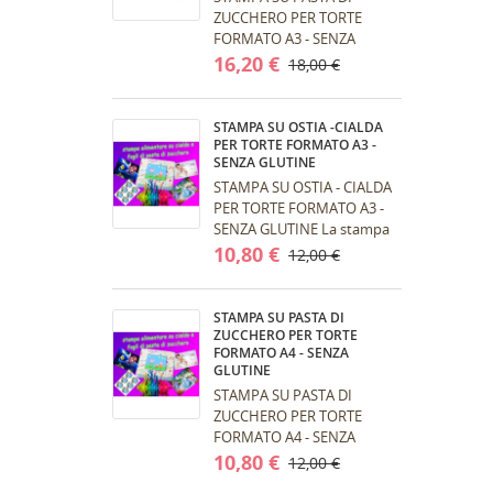
ZUCCHERO PER TORTE
FORMATO A3 - SENZA
GLUTINE La stampa viene
16,20 €
18,00 €
effettuata con stampante
alimentare e inchiostri...
STAMPA SU OSTIA -CIALDA
PER TORTE FORMATO A3 -
SENZA GLUTINE
STAMPA SU OSTIA - CIALDA
PER TORTE FORMATO A3 -
SENZA GLUTINE La stampa
viene effettuata con
10,80 €
12,00 €
stampante alimentare e
inchiostri...
STAMPA SU PASTA DI
ZUCCHERO PER TORTE
FORMATO A4 - SENZA
GLUTINE
STAMPA SU PASTA DI
ZUCCHERO PER TORTE
FORMATO A4 - SENZA
GLUTINE La stampa viene
10,80 €
12,00 €
effettuata con stampante