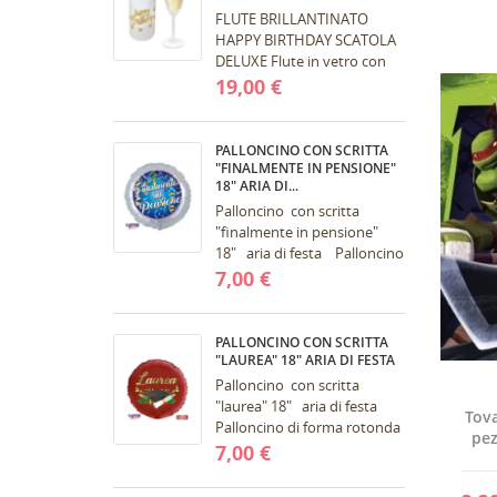
FLUTE BRILLANTINATO
HAPPY BIRTHDAY SCATOLA
DELUXE Flute in vetro con
stampa brillantini
19,00 €
confezionati in una
fantastica scatola bianca
molto...
PALLONCINO CON SCRITTA
"FINALMENTE IN PENSIONE"
18" ARIA DI...
Palloncino con scritta
"finalmente in pensione"
18" aria di festa Palloncino
di forma rotonda
7,00 €
tridimensionale .. Colore
palloncini:...
PALLONCINO CON SCRITTA
"LAUREA" 18" ARIA DI FESTA
Palloncino con scritta
"laurea" 18" aria di festa
Tova
Palloncino di forma rotonda
pez
di laurea tridimensionale ..
7,00 €
Colore palloncini: (rosso)....