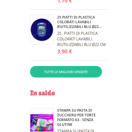
1,70 €
lavabili e riutilizzabili,
capienza...
25 PIATTI DI PLASTICA
COLORATI LAVABILI
RIUTILIZZABILI BLU Ø22...
25 PIATTI DI PLASTICA
COLORATI LAVABILI
RIUTILIZZABILI BLU Ø22 CM
DOPLA Piatti di plastica
3,90 €
colorati Fucsia lavabili e
riutilizzabili,...
TUTTE LE MIGLIORI VENDITE
In saldo
STAMPA SU PASTA DI
ZUCCHERO PER TORTE
FORMATO A3 - SENZA
GLUTINE
STAMPA SU PASTA DI