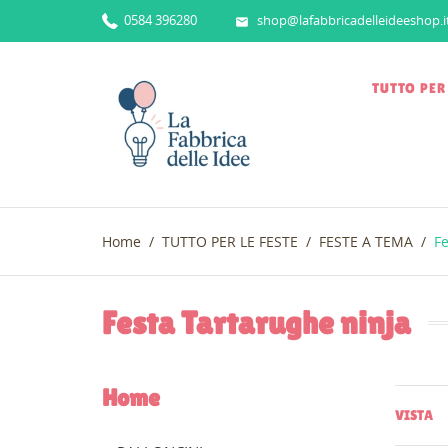
0584 396280
shop@lafabbricadelleideeshop.i

TUTTO PER
Home
TUTTO PER LE FESTE
FESTE A TEMA
Fe
Festa Tartarughe ninja
Home
VISTA