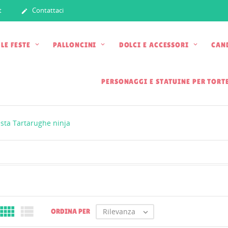
t
Contattaci

 LE FESTE
PALLONCINI
DOLCI E ACCESSORI
CAN
PERSONAGGI E STATUINE PER TORT
sta Tartarughe ninja


Rilevanza
ORDINA PER
