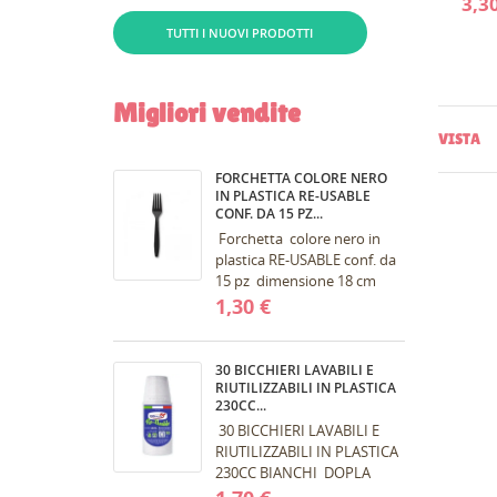
3,3
TUTTI I NUOVI PRODOTTI
Migliori vendite
VISTA
FORCHETTA COLORE NERO
IN PLASTICA RE-USABLE
CONF. DA 15 PZ...
Forchetta colore nero in
plastica RE-USABLE conf. da
15 pz dimensione 18 cm
CR
Forchetta in plastica di
1,30 €
AC
((
colore nero L. 18 cm , la
singola...
NO
Dev
MY
30 BICCHIERI LAVABILI E
((
des
RIUTILIZZABILI IN PLASTICA
230CC...
30 BICCHIERI LAVABILI E
RIUTILIZZABILI IN PLASTICA
230CC BIANCHI DOPLA
Bicchieri di plastica colorati