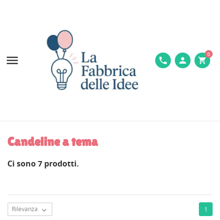
0

phone
person
shopping_cart
Candeline a tema
Ci sono 7 prodotti.
Rilevanza
1
