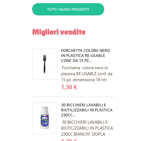
TUTTI I NUOVI PRODOTTI
Migliori vendite
FORCHETTA COLORE NERO
IN PLASTICA RE-USABLE
CONF. DA 15 PZ...
Forchetta colore nero in
plastica RE-USABLE conf. da
15 pz dimensione 18 cm
CR
Forchetta in plastica di
1,30 €
AC
((
colore nero L. 18 cm , la
singola...
NO
Dev
MY
30 BICCHIERI LAVABILI E
((
des
RIUTILIZZABILI IN PLASTICA
230CC...
30 BICCHIERI LAVABILI E
RIUTILIZZABILI IN PLASTICA
230CC BIANCHI DOPLA
Bicchieri di plastica colorati