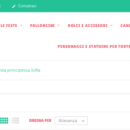
t
Contattaci

 LE FESTE
PALLONCINI
DOLCI E ACCESSORI
CAN
PERSONAGGI E STATUINE PER TORT
sta principessa Sofia


Rilevanza
ORDINA PER
