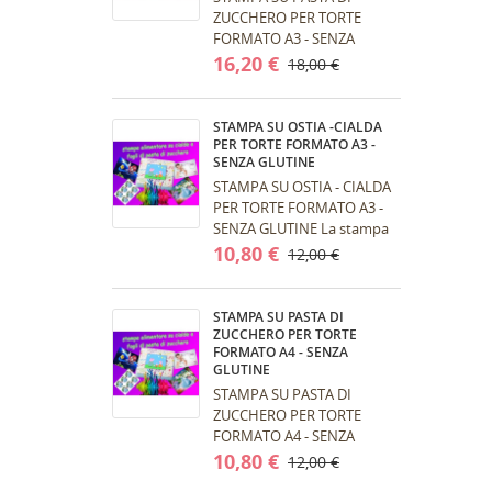
ZUCCHERO PER TORTE
FORMATO A3 - SENZA
GLUTINE La stampa viene
16,20 €
18,00 €
effettuata con stampante
alimentare e inchiostri...
STAMPA SU OSTIA -CIALDA
PER TORTE FORMATO A3 -
SENZA GLUTINE
STAMPA SU OSTIA - CIALDA
PER TORTE FORMATO A3 -
SENZA GLUTINE La stampa
viene effettuata con
10,80 €
12,00 €
stampante alimentare e
inchiostri...
STAMPA SU PASTA DI
ZUCCHERO PER TORTE
FORMATO A4 - SENZA
GLUTINE
STAMPA SU PASTA DI
ZUCCHERO PER TORTE
FORMATO A4 - SENZA
GLUTINE La stampa viene
10,80 €
12,00 €
effettuata con stampante