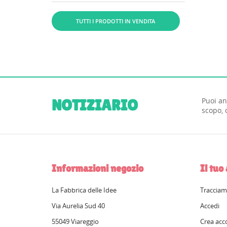
alimentare e inchiostri...
TUTTI I PRODOTTI IN VENDITA
Puoi an
NOTIZIARIO
scopo, 
Informazioni negozio
Il tuo
La Fabbrica delle Idee
Tracciam
Via Aurelia Sud 40
Accedi
55049 Viareggio
Crea acc