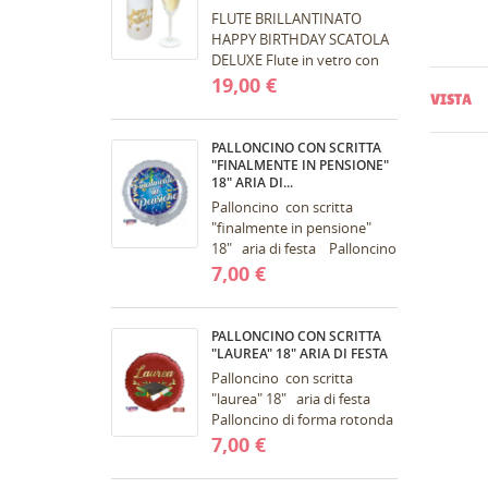
FLUTE BRILLANTINATO
HAPPY BIRTHDAY SCATOLA
DELUXE Flute in vetro con
stampa brillantini
19,00 €
VISTA
confezionati in una
fantastica scatola bianca
molto...
PALLONCINO CON SCRITTA
"FINALMENTE IN PENSIONE"
18" ARIA DI...
Palloncino con scritta
"finalmente in pensione"
18" aria di festa Palloncino
di forma rotonda
7,00 €
tridimensionale .. Colore
palloncini:...
PALLONCINO CON SCRITTA
"LAUREA" 18" ARIA DI FESTA
Palloncino con scritta
"laurea" 18" aria di festa
Palloncino di forma rotonda
di laurea tridimensionale ..
7,00 €
Colore palloncini: (rosso)....