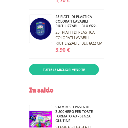
1,70 €
lavabili e riutilizzabili,
capienza...
25 PIATTI DI PLASTICA
COLORATI LAVABILI
RIUTILIZZABILI BLU Ø22...
25 PIATTI DI PLASTICA
COLORATI LAVABILI
RIUTILIZZABILI BLU Ø22 CM
DOPLA Piatti di plastica
3,90 €
colorati Fucsia lavabili e
riutilizzabili,...
TUTTE LE MIGLIORI VENDITE
In saldo
STAMPA SU PASTA DI
ZUCCHERO PER TORTE
FORMATO A3 - SENZA
GLUTINE
STAMPA SU PASTA DI