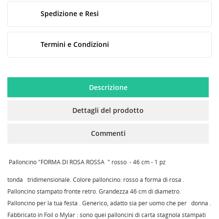
Spedizione e Resi
Termini e Condizioni
Descrizione
Dettagli del prodotto
CREA LISTA DEI DESIDERI
ACCEDI
Commenti
NOME LISTA DEI DESIDERI
MY WISHLISTS
Devi avere effettuato l'accesso per salvare dei prodotti
nella tua lista dei desideri.
Palloncino "FORMA DI ROSA ROSSA " rosso - 46 cm - 1 pz
Create new list
add_circle_outline
tonda tridimensionale. Colore palloncino: rosso a forma di rosa .
Palloncino stampato fronte retro. Grandezza 46 cm di diametro.
Annulla
Accedi
Annulla
Crea lista dei desideri
Palloncino per la tua festa . Generico, adatto sia per uomo che per donna .
Fabbricato in Foil o Mylar : sono quei palloncini di carta stagnola stampati