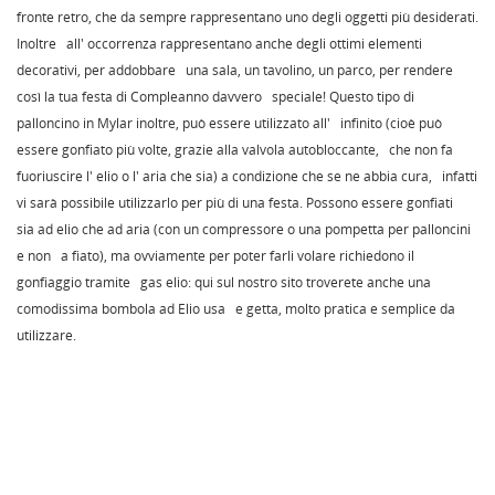
fronte retro, che da sempre rappresentano uno degli oggetti più desiderati.
Inoltre all' occorrenza rappresentano anche degli ottimi elementi
decorativi, per addobbare una sala, un tavolino, un parco, per rendere
così la tua festa di Compleanno davvero speciale! Questo tipo di
palloncino in Mylar inoltre, può essere utilizzato all' infinito (cioè può
essere gonfiato più volte, grazie alla valvola autobloccante, che non fa
fuoriuscire l' elio o l' aria che sia) a condizione che se ne abbia cura, infatti
vi sarà possibile utilizzarlo per più di una festa. Possono essere gonfiati
sia ad elio che ad aria (con un compressore o una pompetta per palloncini
e non a fiato), ma ovviamente per poter farli volare richiedono il
gonfiaggio tramite gas elio: qui sul nostro sito troverete anche una
comodissima bombola ad Elio usa e getta, molto pratica e semplice da
utilizzare.