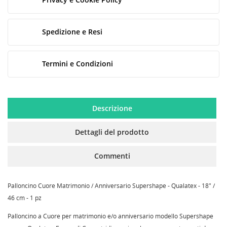
Spedizione e Resi
Termini e Condizioni
Descrizione
CREA LISTA DEI DESIDERI
Dettagli del prodotto
ACCEDI
Commenti
NOME LISTA DEI DESIDERI
MY WISHLISTS
Devi avere effettuato l'accesso per salvare dei prodotti
nella tua lista dei desideri.
Palloncino Cuore Matrimonio / Anniversario Supershape - Qualatex - 18" /
Create new list
add_circle_outline
46 cm - 1 pz
Annulla
Accedi
Palloncino a Cuore per matrimonio e/o anniversario modello Supershape
Annulla
Crea lista dei desideri