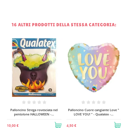
16 ALTRI PRODOTTI DELLA STESSA CATEGORIA:
Pallonc
HALLOWEEN 
6,70 €
oncino Strega rovesciata nel
Palloncino Cuore cangiante Love "
ntolone HALLOWEEN -...
LOVE YOU! " - Qualatex -...
€
4,50 €