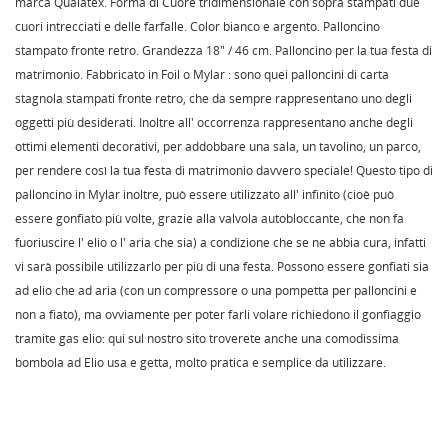
marca Qualatex. Forma di Cuore tridimensionale con sopra stampati due
cuori intrecciati e delle farfalle. Color bianco e argento. Palloncino
stampato fronte retro. Grandezza 18" / 46 cm. Palloncino per la tua festa di
matrimonio. Fabbricato in Foil o Mylar : sono quei palloncini di carta
stagnola stampati fronte retro, che da sempre rappresentano uno degli
oggetti più desiderati. Inoltre all' occorrenza rappresentano anche degli
ottimi elementi decorativi, per addobbare una sala, un tavolino, un parco,
per rendere così la tua festa di matrimonio davvero speciale! Questo tipo di
palloncino in Mylar inoltre, può essere utilizzato all' infinito (cioè può
essere gonfiato più volte, grazie alla valvola autobloccante, che non fa
fuoriuscire l' elio o l' aria che sia) a condizione che se ne abbia cura, infatti
vi sarà possibile utilizzarlo per più di una festa. Possono essere gonfiati sia
ad elio che ad aria (con un compressore o una pompetta per palloncini e
non a fiato), ma ovviamente per poter farli volare richiedono il gonfiaggio
tramite gas elio: qui sul nostro sito troverete anche una comodissima
bombola ad Elio usa e getta, molto pratica e semplice da utilizzare.